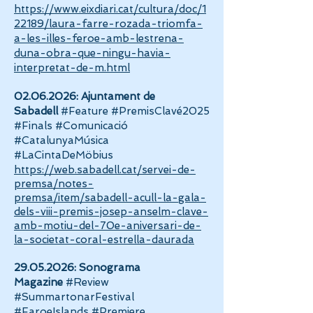
https://www.eixdiari.cat/cultura/doc/1
22189/laura-farre-rozada-triomfa-
a-les-illes-feroe-amb-lestrena-
duna-obra-que-ningu-havia-
interpretat-de-m.html
02.06.2026
: Ajuntament de
Sabadell
#Feature #PremisClavé2025
#Finals #Comunicació
#CatalunyaMúsica
#LaCintaDeMöbius
https://web.sabadell.cat/servei-de-
premsa/notes-
premsa/item/sabadell-acull-la-gala-
dels-viii-premis-josep-anselm-clave-
amb-motiu-del-70e-aniversari-de-
la-societat-coral-estrella-daurada
29.05.2026
: Sonograma
Magazine
#Review
#SummartonarFestival
#FaroeIslands #Premiere