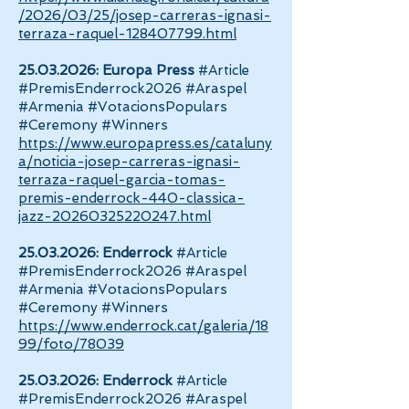
/2026/03/25/josep-carreras-ignasi-
terraza-raquel-128407799.html
25.03.2026
:
Europa Press
#Article
#PremisEnderrock2026 #Araspel
#Armenia #VotacionsPopulars
#Ceremony #Winners
https://www.europapress.es/cataluny
a/noticia-josep-carreras-ignasi-
terraza-raquel-garcia-tomas-
premis-enderrock-440-classica-
jazz-20260325220247.html
25.03.2026
:
Enderrock
#Article
#PremisEnderrock2026 #Araspel
#Armenia #VotacionsPopulars
#Ceremony #Winners
https://www.enderrock.cat/galeria/18
99/foto/78039
25.03.2026
:
Enderrock
#Article
#PremisEnderrock2026 #Araspel