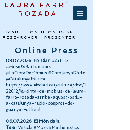
LAURA
FARRÉ
ROZADA
PIANIST · MATHEMATICIAN ·
RESEARCHER · PRESENTER
Online Press
08.07.2026
: Eix Diari
#Article
#Music&Mathematics
#LaCintaDeMöbius #CatalunyaRàdio
#CatalunyaMúsica
https://www.eixdiari.cat/cultura/doc/1
22812/la-cinta-de-mobius-de-laura-
farre-rozada-arriba-aquest-estiu-
a-catalunya-radio-despres-de-
guanyar-el.html
06.07.2026
: El Món de la
Tele
#Article #Music&Mathematics