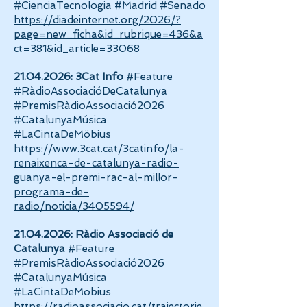
#CienciaTecnologia #Madrid #Senado
https://diadeinternet.org/2026/?
page=new_ficha&id_rubrique=436&a
ct=381&id_article=33068
21.04.2026
: 3Cat Info
#Feature
#RàdioAssociacióDeCatalunya
#PremisRàdioAssociació2026
#CatalunyaMúsica
#LaCintaDeMöbius
https://www.3cat.cat/3catinfo/la-
renaixenca-de-catalunya-radio-
guanya-el-premi-rac-al-millor-
programa-de-
radio/noticia/3405594/
21.04.2026
: Ràdio Associació de
Catalunya
#Feature
#PremisRàdioAssociació2026
#CatalunyaMúsica
#LaCintaDeMöbius
https://radioassociacio.cat/trajectorie