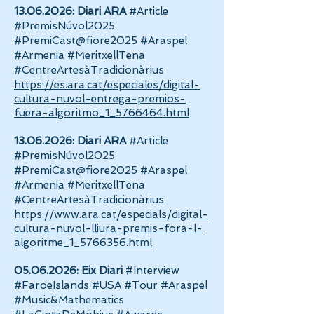
13.06.2026
: Diari ARA
#Article
#PremisNúvol2025
#PremiCast@fiore2025 #Araspel
#Armenia #MeritxellTena
#CentreArtesàTradicionàrius
https://es.ara.cat/especiales/digital-
cultura-nuvol-entrega-premios-
fuera-algoritmo_1_5766464.html
13.06.2026
: Diari ARA
#Article
#PremisNúvol2025
#PremiCast@fiore2025 #Araspel
#Armenia #MeritxellTena
#CentreArtesàTradicionàrius
https://www.ara.cat/especials/digital-
cultura-nuvol-lliura-premis-fora-l-
algoritme_1_5766356.html
05.06.2026
: Eix Diari
#Interview
#FaroeIslands #USA #Tour #Araspel
#Music&Mathematics