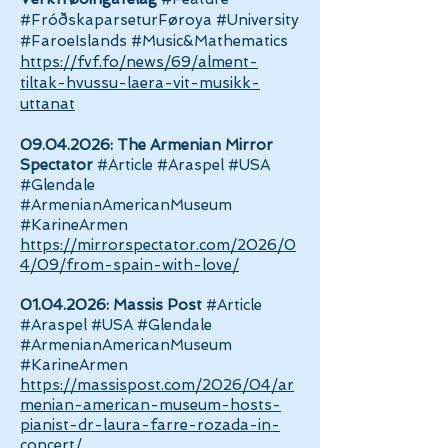
#FróðskaparseturFøroya #University
#FaroeIslands #Music&Mathematics
https://fvf.fo/news/69/alment-
tiltak-hvussu-laera-vit-musikk-
uttanat
09.04.2026
:
The Armenian Mirror
Spectator
#Article #Araspel #USA
#Glendale
#ArmenianAmericanMuseum
#KarineArmen
https://mirrorspectator.com/2026/0
4/09/from-spain-with-love/
01.04.2026
:
Massis Post
#Article
#Araspel #USA #Glendale
#ArmenianAmericanMuseum
#KarineArmen
https://massispost.com/2026/04/ar
menian-american-museum-hosts-
pianist-dr-laura-farre-rozada-in-
concert/