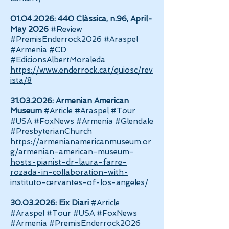
01.04.2026
: 440 Clàssica, n.96, April-
May 2026
#Review
#PremisEnderrock2026 #Araspel
#Armenia #CD
#EdicionsAlbertMoraleda
https://www.enderrock.cat/quiosc/rev
ista/8
31.03.2026
:
Armenian American
Museum
#Article #Araspel #Tour
#USA #FoxNews #Armenia #Glendale
#PresbyterianChurch
https://armenianamericanmuseum.or
g/armenian-american-museum-
hosts-pianist-dr-laura-farre-
rozada-in-collaboration-with-
instituto-cervantes-of-los-angeles/
30.03.2026
:
Eix Diari
#Article
#Araspel #Tour #USA #FoxNews
#Armenia #PremisEnderrock2026