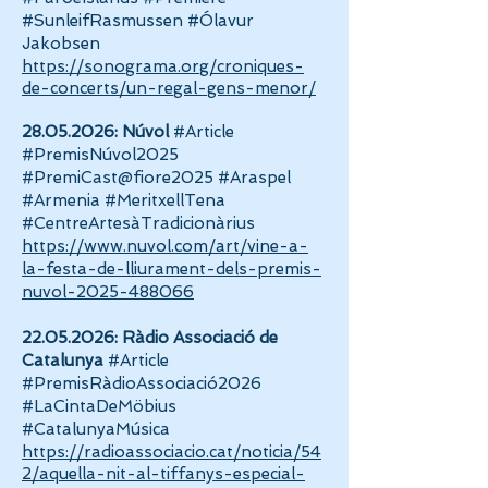
#SunleifRasmussen #Ólavur
Jakobsen
https://sonograma.org/croniques-
de-concerts/un-regal-gens-menor/
28.05.2026
: Núvol
#Article
#PremisNúvol2025
#PremiCast@fiore2025 #Araspel
#Armenia #MeritxellTena
#CentreArtesàTradicionàrius
https://www.nuvol.com/art/vine-a-
la-festa-de-lliurament-dels-premis-
nuvol-2025-488066
22.05.2026
: Ràdio Associació de
Catalunya
#Article
#PremisRàdioAssociació2026
#LaCintaDeMöbius
#CatalunyaMúsica
https://radioassociacio.cat/noticia/54
2/aquella-nit-al-tiffanys-especial-