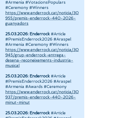
#Armenia #VotacionsPopulars
#Ceremony #Winners
https://www.enderrock.cat/noticia/30
955/premis-enderrock-440-2026-
guanyadors
25.03.2026
:
Enderrock
#Article
#PremisEnderrock2026 #Araspel
#Armenia #Ceremony #Winners
https://www.enderrock.cat/noticia/30
945/grup-enderrock-entrega-
desena-reconeixements-industria-
musical
25.03.2026
:
Enderrock
#Article
#PremisEnderrock2026 #Araspel
#Armenia #Awards #Ceremony
https://www.enderrock.cat/noticia/30
937/premis-enderrock-440-2026-
minut-minut
25.03.2026
:
Enderrock
#Article