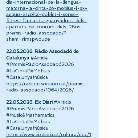
dia-internacional-de-la-llengua-
materna-la-cinta-de-mobius-i-ex-
aequo-escolta-poblet-i-sense-
filtres-flamants-guanyadors-dels-
apartats-de-concurs-dels-26ns-
premis-radio-associacio/?
shem=rimspwouoe
22.05.2026
: Ràdio Associació de
Catalunya
#Article
#PremisRàdioAssociació2026
#LaCintaDeMöbius
#CatalunyaMúsica
https://radioassociacio.cat/premis-
radio-associacio/1064/2026/
22.05.2026
: Eix Diari
#Article
#PremisRàdioAssociació2026
#Music&Mathematics
#LaCintaDeMöbius
#CatalunyaMúsica
https://www.eixdiari.cat/cultura/doc/1