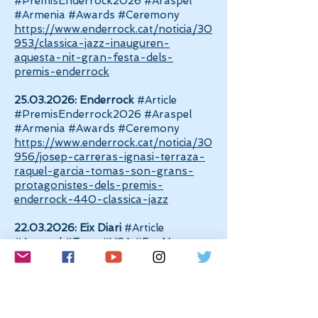
#PremisEnderrock2026 #Araspel
#Armenia #Awards #Ceremony
https://www.enderrock.cat/noticia/30
953/classica-jazz-inauguren-
aquesta-nit-gran-festa-dels-
premis-enderrock
25.03.2026
:
Enderrock
#Article
#PremisEnderrock2026 #Araspel
#Armenia #Awards #Ceremony
https://www.enderrock.cat/noticia/30
956/josep-carreras-ignasi-terraza-
raquel-garcia-tomas-son-grans-
protagonistes-dels-premis-
enderrock-440-classica-jazz
22.03.2026
:
Eix Diari
#Article
#Araspel #Tour #USA #FoxNews
#Armenia #PremisEnderrock2026
#Awards
https://www.eixdiari.cat/cultura/doc/120
972/laura-farre-rozada-triomfa-als-
estats-units-amb-araspel-i-arriba-a-la-