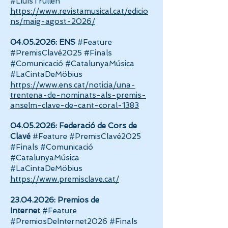
#LluísTrullén
https://www.revistamusical.cat/edicio
ns/maig-agost-2026/
04.05.2026
: ENS
#Feature
#PremisClavé2025 #Finals
#Comunicació #CatalunyaMúsica
#LaCintaDeMöbius
https://www.ens.cat/noticia/una-
trentena-de-nominats-als-premis-
anselm-clave-de-cant-coral-1383
04.05.2026
: Federació de Cors de
Clavé
#Feature #PremisClavé2025
#Finals #Comunicació
#CatalunyaMúsica
#LaCintaDeMöbius
https://www.premisclave.cat/
23.04.2026
: Premios de
Internet
#Feature
#PremiosDeInternet2026 #Finals