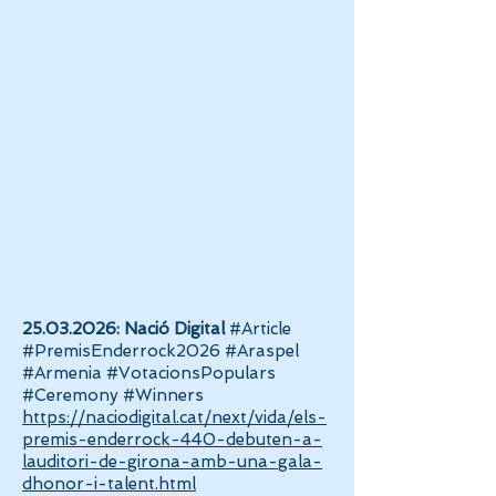
25.03.2026
:
Nació Digital
#Article
#PremisEnderrock2026 #Araspel
#Armenia #VotacionsPopulars
#Ceremony #Winners
https://naciodigital.cat/next/vida/els-
premis-enderrock-440-debuten-a-
lauditori-de-girona-amb-una-gala-
dhonor-i-talent.html