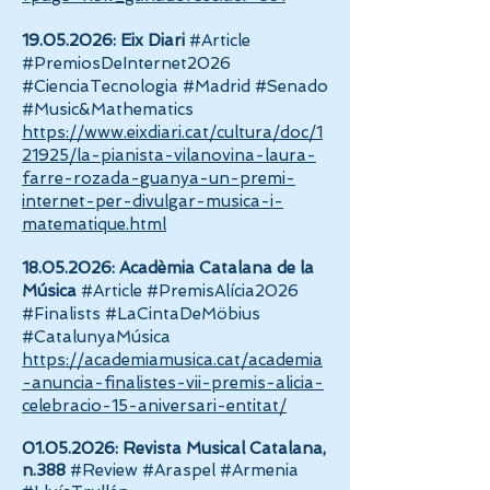
19.05.2026
: Eix Diari
#Article
#PremiosDeInternet2026
#CienciaTecnologia #Madrid #Senado
#Music&Mathematics
https://www.eixdiari.cat/cultura/doc/1
21925/la-pianista-vilanovina-laura-
farre-rozada-guanya-un-premi-
internet-per-divulgar-musica-i-
matematique.html
18.05.2026
: Acadèmia Catalana de la
Música
#Article #PremisAlícia2026
#Finalists #LaCintaDeMöbius
#CatalunyaMúsica
https://academiamusica.cat/academia
-anuncia-finalistes-vii-premis-alicia-
celebracio-15-aniversari-entitat/
01.05.2026
: Revista Musical Catalana,
n.388
#Review #Araspel #Armenia