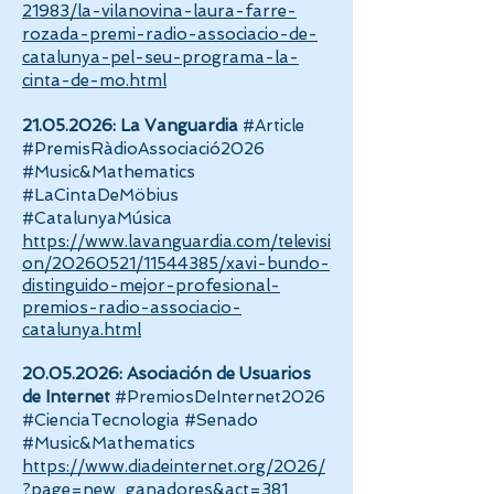
21983/la-vilanovina-laura-farre-
rozada-premi-radio-associacio-de-
catalunya-pel-seu-programa-la-
cinta-de-mo.html
21.05.2026
: La Vanguardia
#Article
#PremisRàdioAssociació2026
#Music&Mathematics
#LaCintaDeMöbius
#CatalunyaMúsica
https://www.lavanguardia.com/televisi
on/20260521/11544385/xavi-bundo-
distinguido-mejor-profesional-
premios-radio-associacio-
catalunya.html
20.05.2026
: Asociación de Usuarios
de Internet
#PremiosDeInternet2026
#CienciaTecnologia #Senado
#Music&Mathematics
https://www.diadeinternet.org/2026/
?page=new_ganadores&act=381