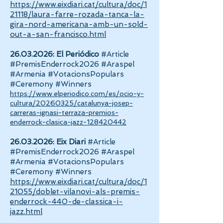
https://www.eixdiari.cat/cultura/doc/1
21118/laura-farre-rozada-tanca-la-
gira-nord-americana-amb-un-sold-
out-a-san-francisco.html
26.03.2026
:
El Periódico
#Article
#PremisEnderrock2026 #Araspel
#Armenia #VotacionsPopulars
#Ceremony #Winners
https://www.elperiodico.com/es/ocio-y-
cultura/20260325/catalunya-josep-
carreras-ignasi-terraza-premios-
enderrock-clasica-jazz-128420442
26.03.2026
:
Eix Diari
#Article
#PremisEnderrock2026 #Araspel
#Armenia #VotacionsPopulars
#Ceremony #Winners
https://www.eixdiari.cat/cultura/doc/1
21055/doblet-vilanovi-als-premis-
enderrock-440-de-classica-i-
jazz.html