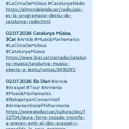
#LaCintaDeMöbius #CatalunyaRàdio
https://elmondelatele.cat/radio/aixi-
es-la-programacio-destiu-de-
catalunya-radio.html
02.07.2026
: Catalunya Música,
3Cat
#Article #Music&Mathematics
#LaCintaDeMöbius
#CatalunyaMúsica
https://www.3cat.cat/catradio/catalun
ya-musica/catalunya-musica-
oberta-a-lestiu/noticia/3418291/
02.07.2026
: Eix Diari
#Article
#Araspel #Tour #Armenia
#Music&Mathematics
#BabajanyanConcertHall
#ArmenianStatePhilharmonia
https://www.eixdiari.cat/cultura/doc/1
22704/laura-farre-rozada-triomfa-
a-erevan-amb-el-disc-araspel-i-