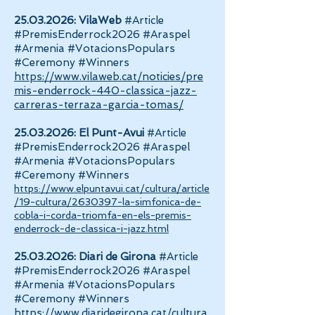
25.03.2026
:
VilaWeb
#Article
#PremisEnderrock2026 #Araspel
#Armenia #VotacionsPopulars
#Ceremony #Winners
https://www.vilaweb.cat/noticies/pre
mis-enderrock-440-classica-jazz-
carreras-terraza-garcia-tomas/
25.03.2026
:
El Punt-Avui
#Article
#PremisEnderrock2026 #Araspel
#Armenia #VotacionsPopulars
#Ceremony #Winners
https://www.elpuntavui.cat/cultura/article
/19-cultura/2630397-la-simfonica-de-
cobla-i-corda-triomfa-en-els-premis-
enderrock-de-classica-i-jazz.html
25.03.2026
:
Diari de Girona
#Article
#PremisEnderrock2026 #Araspel
#Armenia #VotacionsPopulars
#Ceremony #Winners
https://www.diaridegirona.cat/cultura