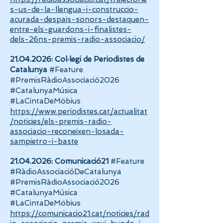
s-us-de-la-llengua-i-construccio-
acurada-despais-sonors-destaquen-
entre-els-guardons-i-finalistes-
dels-26ns-premis-radio-associacio/
21.04.2026
: Col·legi de Periodistes de
Catalunya
#Feature
#PremisRàdioAssociació2026
#CatalunyaMúsica
#LaCintaDeMöbius
https://www.periodistes.cat/actualitat
/noticies/els-premis-radio-
associacio-reconeixen-losada-
sampietro-i-baste
21.04.2026
: Comunicació21
#Feature
#RàdioAssociacióDeCatalunya
#PremisRàdioAssociació2026
#CatalunyaMúsica
#LaCintaDeMöbius
https://comunicacio21.cat/noticies/rad