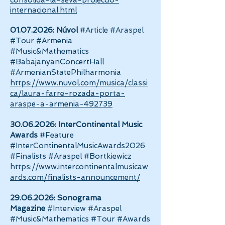
consolida-la-seva-projeccio-
internacional.html
01.07.2026
: Núvol
#Article #Araspel
#Tour #Armenia
#Music&Mathematics
#BabajanyanConcertHall
#ArmenianStatePhilharmonia
https://www.nuvol.com/musica/classi
ca/laura-farre-rozada-porta-
araspe-a-armenia-492739
30.06.2026
: InterContinental Music
Awards
#Feature
#InterContinentalMusicAwards2026
#Finalists #Araspel #Bortkiewicz
https://www.intercontinentalmusicaw
ards.com/finalists-announcement/
29.06.2026
: Sonograma
Magazine
#Interview #Araspel
#Music&Mathematics #Tour #Awards