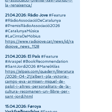
io-associacio-premia-xavi-bundo-i-
la-renaixenca/
21.04.2026
: Ràdio Jove
#Feature
#RàdioAssociacióDeCatalunya
#PremisRàdioAssociació2026
#CatalunyaMúsica
#LaCintaDeMöbius
https://www.radiojove.cat/news/id/ra
diojove_news_1128
21.04.2026
:
El País
#Feature
#Araspel #BookRecommendation
#SantJordi2026 #ManelAlías
https://elpais.com/quadern/literatura
/2026-04-21/albert-pla-victoria-
camps-eva-armisen-miquel-de-
palol-i-altres-personalitats-de-la-
cultura-recomanen-un-llibre-per-
sant-jordi.html
15.04.2026
: Føroya
Verkfrøðingafelag
#Feature