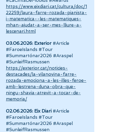
#LaCintaDeMöbius #Awards
https://www.eixdiari.cat/cultura/doc/1
22259/laura-farre-rozada-pianista-
i-matematica--les-matematiques-
mhan-ajudat-a-ser-mes-lliure-a-
lescenari.html
03.06.2026
: Exterior
#Article
#FaroeIslands #Tour
#Summartónar2026 #Araspel
#SunleifRasmussen
https://exterior.cat/noticies-
destacades/la-vilanovina-farre-
rozada-emociona-a-les-illes-feroe-
amb-lestrena-duna-obra-que-
ningu-shavia-atrevit-a-tocar-de-
memoria/
02.06.2026
: Eix Diari
#Article
#FaroeIslands #Tour
#Summartónar2026 #Araspel
#SunleifRasmussen