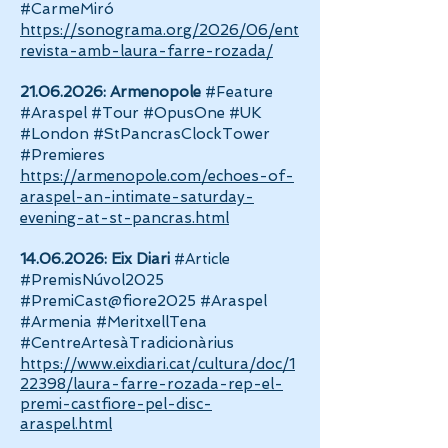
#CarmeMiró
https://sonograma.org/2026/06/ent
revista-amb-laura-farre-rozada/
21.06.2026
: Armenopole
#Feature
#Araspel #Tour #OpusOne #UK
#London #StPancrasClockTower
#Premieres
https://armenopole.com/echoes-of-
araspel-an-intimate-saturday-
evening-at-st-pancras.html
14.06.2026
: Eix Diari
#Article
#PremisNúvol2025
#PremiCast@fiore2025 #Araspel
#Armenia #MeritxellTena
#CentreArtesàTradicionàrius
https://www.eixdiari.cat/cultura/doc/1
22398/laura-farre-rozada-rep-el-
premi-castfiore-pel-disc-
araspel.html